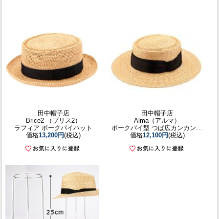
田中帽子店
田中帽子店
Brice2 （ブリス2）
Alma（アルマ）
ラフィア ポークパイハット
ポークパイ型 つば広カンカン帽 57.5cm
価格
13,200円
(税込)
価格
12,100円
(税込)