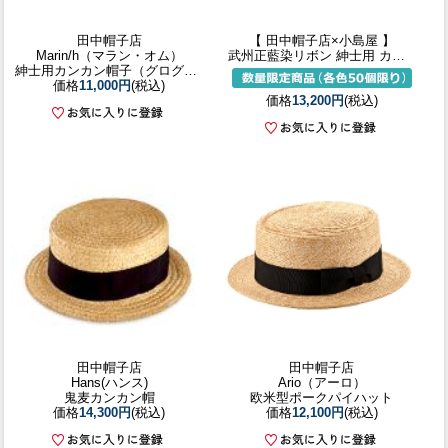
田中帽子店
【 田中帽子店×小島屋 】
Marin/h（マラン・オム）
武州正藍染リボン 紳士用 カンカン帽
紳士用カンカン帽子（グログランブラック）／58.5cm 61cm
価格
11,000円
(税込)
価格
13,200円
(税込)
田中帽子店
田中帽子店
Hans(ハンス)
Ario（アーロ）
鬼麦カンカン帽
欧米型ポークパイハット
価格
14,300円
(税込)
価格
12,100円
(税込)