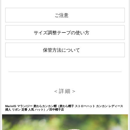
ご注意
サイズ調整テープの使い方
保管方法について
＜詳細＞
Marin/G マラン/ジー 麦わらカンカン帽（麦わら帽子 ストローハット カンカン レディース
婦人 リボン 定番 人気 ハット）／田中帽子店