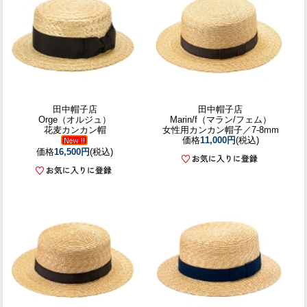
田中帽子店
田中帽子店
Orge（オルジュ）
Marin/f（マラン/フェム）
花麦カンカン帽
女性用カンカン帽子／7-8mm
価格
11,000円
(税込)
価格
16,500円
(税込)