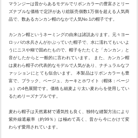
マランジーは昔からあるモデルでリボンカラーの豊富さとリー
ズナブルな価格で定評があり総販売個数1万個を超える人気商
品で、数あるカンカン帽のなかで人気No.1の帽子です。
カンカン帽というネーミングの由来は諸説あります。元々ヨー
ロッパの水兵さんがかぶっていた帽子で、水に濡れてもいいよ
うにニスや糊で固めたもので、帽子をたたくと「カンカン」と
音がしたからと一般的に言われています。 また、カンカン帽
は麦わら帽子の代表的なモデルで人気があり、ナチュラルなフ
ァッションにとても似合います。 本製品はリボンカラーも豊
富で、ブラック、ベージュ、カーキとホワイト（帽体：ベージ
ュ）の4色展開です。価格も細麦より太い麦わらを使用してい
るためリーズナブルです。
麦わら帽子は天然素材で通気性も良く、独特な縫製方法により
紫外線遮蔽率（約99％）は極めて高く、昔から今にかけて変
わらず愛用されています。