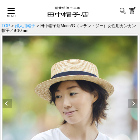
TOP
>
婦人用帽子
> 田中帽子店Marin/G（マラン・ジー）女性用カンカン
帽子／9-10mm