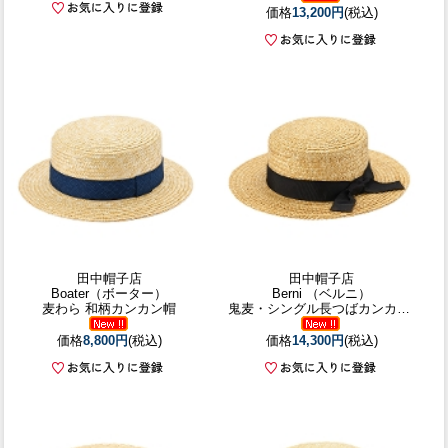
価格
13,200円
(税込)
田中帽子店
田中帽子店
Boater（ボーター）
Berni （ベルニ）
麦わら 和柄カンカン帽
鬼麦・シングル長つばカンカン帽
価格
8,800円
(税込)
価格
14,300円
(税込)