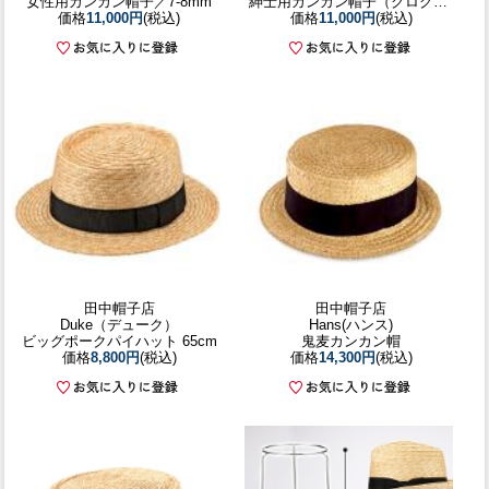
女性用カンカン帽子／7-8mm
紳士用カンカン帽子（グログランブラック）／58.5cm 61cm
価格
11,000円
(税込)
価格
11,000円
(税込)
田中帽子店
田中帽子店
Duke（デューク）
Hans(ハンス)
ビッグポークパイハット 65cm
鬼麦カンカン帽
価格
8,800円
(税込)
価格
14,300円
(税込)