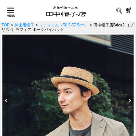
TOP
>
紳士用帽子
>
ミディアム（56.5-57.5cm）
> 田中帽子店Brice2 （ブ
リス2）ラフィア ポークパイハット