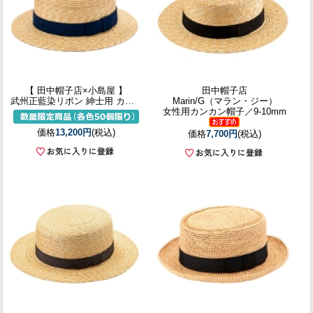
【 田中帽子店×小島屋 】
田中帽子店
武州正藍染リボン 紳士用 カンカン帽
Marin/G（マラン・ジー）
女性用カンカン帽子／9-10mm
価格
13,200円
(税込)
価格
7,700円
(税込)