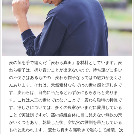
麦の茎を手で編んだ「麦わら真田」を材料としています。麦
わら帽子は、折り畳むことが出来ないので、持ち運びに多少
の不便さはあるものの、麦わら帽子ならではの魅力があくさ
んあります。それは、天然素材ならではの素材感と涼しさで
す。麦わらは、日光に当たるとわずかにきらきらと光りま
す。これは人工の素材ではないことで、麦わら独特の特長で
す。涼しさについては、多くの農家がいまだに愛用している
ことで実証済ですが、茎の繊維自体に目に見えない無数の穴
がいくつもあり、乾燥した後、空気穴の役割を果たしている
ものと思われます。 麦わら真田を霧吹きで湿らして縫製。次