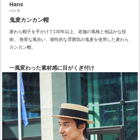
Hans
ハンス
鬼麦カンカン帽
麦わら帽子を手がけて130年以上、老舗の風格と他誌かな技
術。 無骨な風合い、個性的な雰囲気の鬼麦を使用した麦わら
カンカン帽。
一風変わった素材感に目がくぎ付け