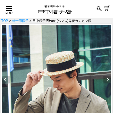
TOP
>
紳士用帽子
> 田中帽子店Hans(ハンス)鬼麦カンカン帽