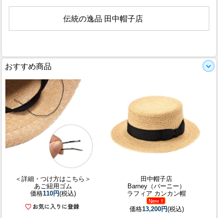
伝統の逸品 田中帽子店
おすすめ商品
＜詳細・つけ方はこちら＞
田中帽子店
あご紐用ゴム
Barney（バーニー）
価格
110円
(税込)
ラフィア カンカン帽
価格
13,200円
(税込)