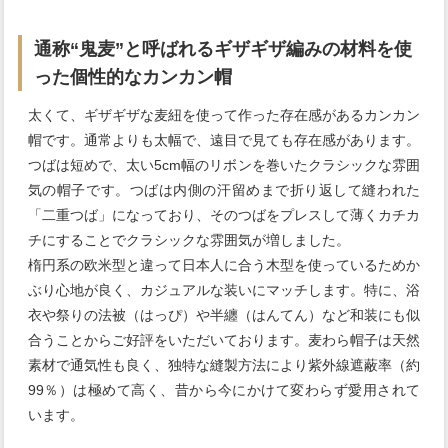
通称“鬼麦”と呼ばれるギザギザ編みの材料を使
った個性的なカンカン帽
太くて、ギザギザな麦紐を使って作った存在感があるカンカン
帽です。通常よりも太幅で、遠目で見ても存在感があります。
つばは短めで、太い5cm幅のリボンを巻いたクラシックな雰囲
気の帽子です。つばは内側の汗留めまで折り返して縫われた
「二重つば」になっており、そのつばをプレスして薄くカチカ
チにすることでクラシックな雰囲気が増しました。
楕円系の欧米型と違って日本人に合う木型を使っているためか
ぶり心地が良く、カジュアルな装いにマッチします。特に、浴
衣や祭りの法被（はっぴ）や半纏（はんてん）など和装にも似
合うことからご好評をいただいております。麦わら帽子は天然
素材で通気性も良く、独特な縫製方法により紫外線遮蔽率（約
99％）は極めて高く、昔から今にかけて変わらず愛用されて
います。