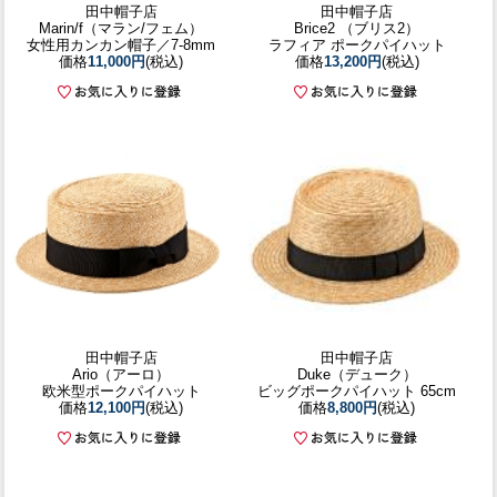
田中帽子店
田中帽子店
Marin/f（マラン/フェム）
Brice2 （ブリス2）
女性用カンカン帽子／7-8mm
ラフィア ポークパイハット
価格
11,000円
(税込)
価格
13,200円
(税込)
田中帽子店
田中帽子店
Ario（アーロ）
Duke（デューク）
欧米型ポークパイハット
ビッグポークパイハット 65cm
価格
12,100円
(税込)
価格
8,800円
(税込)