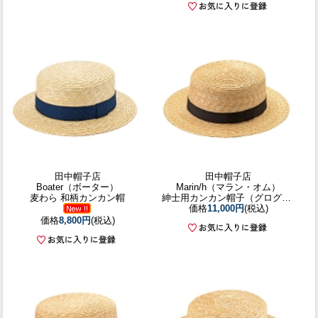
田中帽子店
田中帽子店
Boater（ボーター）
Marin/h（マラン・オム）
麦わら 和柄カンカン帽
紳士用カンカン帽子（グログランブラック）／58.5cm 61cm
価格
11,000円
(税込)
価格
8,800円
(税込)