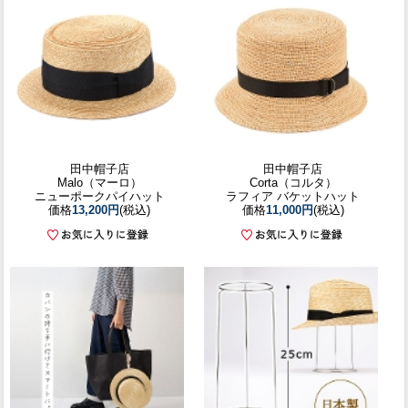
田中帽子店
田中帽子店
Malo（マーロ）
Corta（コルタ）
ニューポークパイハット
ラフィア バケットハット
価格
13,200円
(税込)
価格
11,000円
(税込)