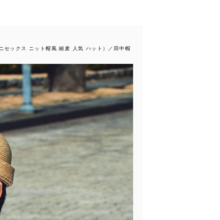
ユニセックス ニット帽風 細麦 人気 ハット）／田中帽