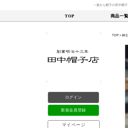
＜麦わら帽子の田中帽子
商品一
TOP
TOP
>
紳
ログイン
新規会員登録
マイページ