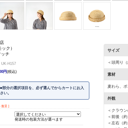
店
（モック）
サイズ
ワッチ
＜頭周り（約
K-H157
300円
(税込)
素材
麦わら、ポ
■部分の選択項目を、必ず選んでからカートにお入
さい。
外観
ト進呈 ]
＜クラウンの
＜前後（約）
発送時の包装方法が選べます
＜左右（約）