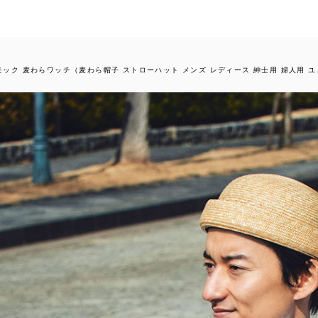
 モック 麦わらワッチ（麦わら帽子 ストローハット メンズ レディース 紳士用 婦人用 