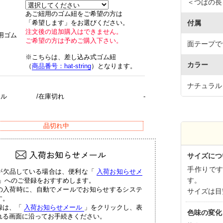
＜つばの長さ
あご紐用のゴム紐をご希望の方は
「希望します」をお選びください。
付属
注文後の追加購入はできません。
用ゴム
ご希望の方は予めご購入下さい。
面テープで
※こちらは、差し込み式ゴム紐
カラー
（
商品番号：hat-string
）となります。
ナチュラル
ラル
/在庫切れ
-
品切れ中
サイズにつ
手作りで
が欠品している場合は、便利な「
入荷お知らせメ
す。
」へのご登録をおすすめします。
の入荷時に、自動でメールでお知らせするシステ
サイズは目
す。
録は、「
入荷お知らせメール
」をクリックし、表
色味の変化
れる画面に沿ってお手続きください。