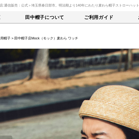
店:通信販売：公式＞埼玉県春日部市。明治期より140年にわたり麦わら帽子ストローハッ
覧
田中帽子について
ご利用ガイド
士用帽子
> 田中帽子店Mock（モック）麦わら ワッチ