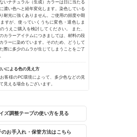
ないナチュラル（生成）カラーは日に当たる
に濃い色へと経年変化します。染色している
り耐光に強くありません。ご使用の頻度や期
りますが、使っていくうちに変色・退色しま
のうえご購入を検討してください。 また、
のカラーアイテムにつきましては、材料の段
カラーに染めています。そのため、どうして
た際に多少のムラが生じてしまうことをご了
。
違いによる色の見え方
お客様のPC環境によって、多少色などの見
て見える場合もございます。
イズ調整テープの使い方を見る
子のお手入れ・保管方法はこちら