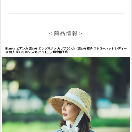
＜商品情報＞
Bianka ビアンカ 麦わら ロングリボン カサブランカ（麦わら帽子 ストローハット レディー
ス 婦人 長いリボン 人気 ハット）／田中帽子店