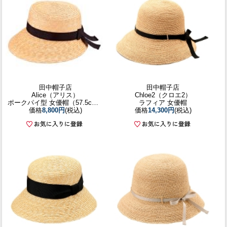
田中帽子店
田中帽子店
Alice（アリス）
Chloe2（クロエ2）
ポークパイ型 女優帽（57.5cm）
ラフィア 女優帽
価格
8,800円
(税込)
価格
14,300円
(税込)