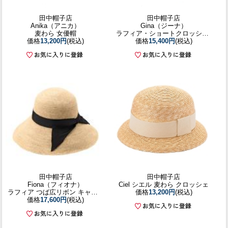
田中帽子店
田中帽子店
Anika（アニカ）
Gina（ジーナ）
麦わら 女優帽
ラフィア・ショートクロッシェ／56.5cm 57.5cm
価格
13,200円
(税込)
価格
15,400円
(税込)
田中帽子店
田中帽子店
Fiona（フィオナ）
Ciel シエル 麦わら クロッシェ
ラフィア つば広リボン キャペリン／57.5cm 60cm
価格
13,200円
(税込)
価格
17,600円
(税込)