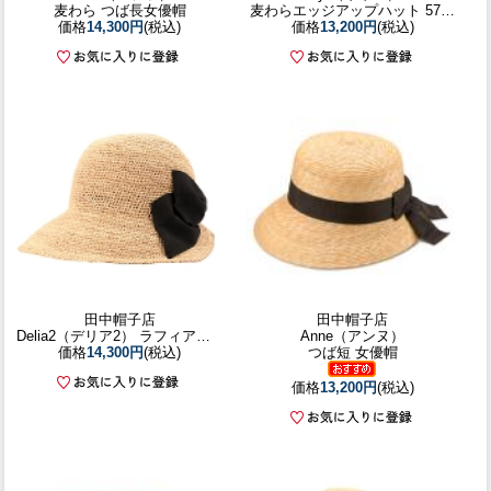
麦わら つば長女優帽
麦わらエッジアップハット 57cm
価格
14,300円
(税込)
価格
13,200円
(税込)
田中帽子店
田中帽子店
Delia2（デリア2） ラフィア女優帽
Anne（アンヌ）
価格
14,300円
(税込)
つば短 女優帽
価格
13,200円
(税込)