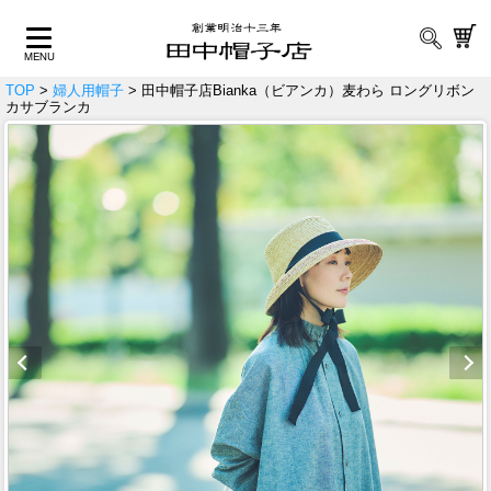
TOP
>
婦人用帽子
> 田中帽子店Bianka（ビアンカ）麦わら ロングリボン
カサブランカ