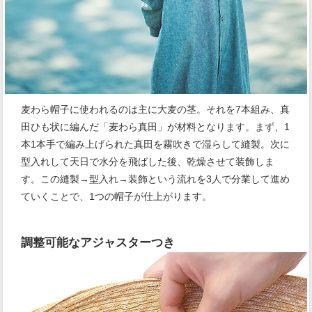
麦わら帽子に使われるのは主に大麦の茎。それを7本組み、真
田ひも状に編んだ「麦わら真田」が材料となります。まず、1
本1本手で編み上げられた真田を霧吹きで湿らして縫製。次に
型入れして天日で水分を飛ばした後、乾燥させて装飾しま
す。この縫製→型入れ→装飾という流れを3人で分業して進め
ていくことで、1つの帽子が仕上がります。
調整可能なアジャスターつき