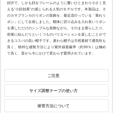
好評で、しかも顔をフレームのように覆いひとまわり小さく見
える”小顔効果”の感じられる人気のモデルです。本製品は、そ
のカサブランカのリボンの装飾を、最近流行っている「垂れリ
ボン」にして企画しました。帽体に切り込みを入れ長いリボン
を通しただけのシンプルな装飾ながら、そのまま垂らしたり、
前後に結んだりといくつものバリエーションを楽しむことがで
きるコスパの高い帽子です。麦わら帽子は天然素材で通気性も
良く、独特な縫製方法により紫外線遮蔽率（約99％）は極め
て高く、昔から今にかけて変わらず愛用されています。
ご注意
サイズ調整テープの使い方
保管方法について