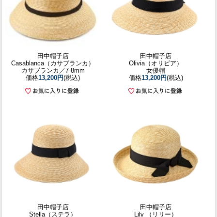
田中帽子店
田中帽子店
Casablanca（カサブランカ）
Olivia（オリビア）
カサブランカ／7-8mm
女優帽
価格
13,200円
(税込)
価格
13,200円
(税込)
田中帽子店
田中帽子店
Stella（ステラ）
Lily （リリー）