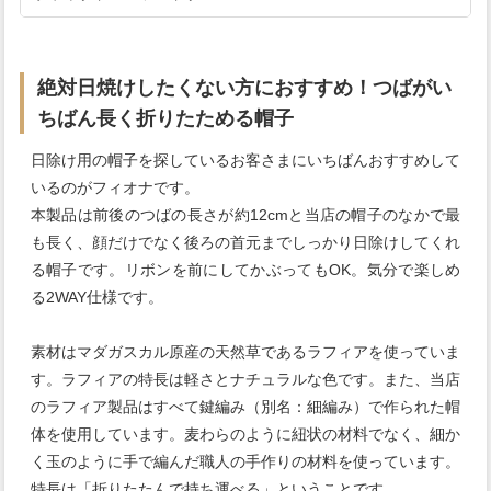
絶対日焼けしたくない方におすすめ！つばがい
ちばん長く折りたためる帽子
日除け用の帽子を探しているお客さまにいちばんおすすめして
いるのがフィオナです。
本製品は前後のつばの長さが約12cmと当店の帽子のなかで最
も長く、顔だけでなく後ろの首元までしっかり日除けしてくれ
る帽子です。リボンを前にしてかぶってもOK。気分で楽しめ
る2WAY仕様です。
素材はマダガスカル原産の天然草であるラフィアを使っていま
す。ラフィアの特長は軽さとナチュラルな色です。また、当店
のラフィア製品はすべて鍵編み（別名：細編み）で作られた帽
体を使用しています。麦わらのように紐状の材料でなく、細か
く玉のように手で編んだ職人の手作りの材料を使っています。
特長は「折りたたんで持ち運べる」ということです。