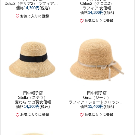
Delia2（デリア2） ラフィア女優帽
Chloe2（クロエ2）
価格
14,300円
(税込)
ラフィア 女優帽
価格
14,300円
(税込)
田中帽子店
田中帽子店
Stella（ステラ）
Gina（ジーナ）
麦わら つば長女優帽
ラフィア・ショートクロッシェ／56.5cm 57.5cm
価格
14,300円
(税込)
価格
15,400円
(税込)