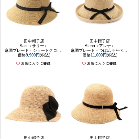
田中帽子店
田中帽子店
Sari （サリー）
Alena（アレナ）
麻調ブレード・ショートクロッシェ
麻調ブレード・つば広キャペリンハット
価格
9,900円
(税込)
価格
11,000円
(税込)
田中帽子店
田中帽子店