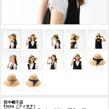
田中帽子店
Fiona（フィオナ）