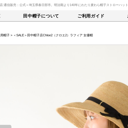
店:通信販売：公式＞埼玉県春日部市。明治期より140年にわたり麦わら帽子ストローハッ
覧
田中帽子について
ご利用ガイド
人用帽子
> ＜SALE＞田中帽子店Chloe2（クロエ2）ラフィア 女優帽