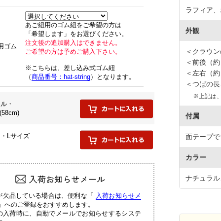
ラフィア、
あご紐用のゴム紐をご希望の方は
外観
「希望します」をお選びください。
注文後の追加購入はできません。
用ゴム
＜クラウン
ご希望の方は予めご購入下さい。
＜前後（約
※こちらは、差し込み式ゴム紐
＜左右（約
（
商品番号：hat-string
）となります。
＜つばの長
※上記は
ラル・
58cm)
付属
・Lサイズ
面テープで
カラー
ナチュラル
が欠品している場合は、便利な「
入荷お知らせメ
」へのご登録をおすすめします。
の入荷時に、自動でメールでお知らせするシステ