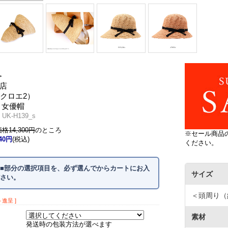
＞
店
2（クロエ2）
 女優帽
K-H139_s
14,300円
のところ
※セール商品
440円
(税込)
ください。
■部分の選択項目を、必ず選んでからカートにお入
サイズ
さい。
＜頭周り（約
ト進呈 ]
素材
発送時の包装方法が選べます