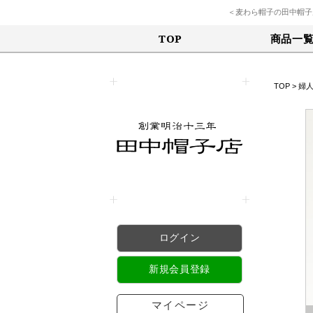
＜麦わら帽子の田中帽子
商品一
TOP
TOP
>
婦
ログイン
新規会員登録
マイページ