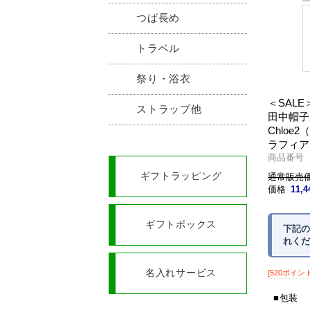
つば長め
トラベル
祭り・浴衣
＜SALE
ストラップ他
田中帽子
Chloe
ラフィア
商品番号 U
ギフトラッピング
通常販売価格
価格
11,
ギフトボックス
下記の
れくだ
名入れサービス
[520ポイン
包装