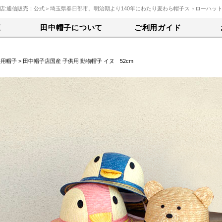
店:通信販売：公式＞埼玉県春日部市。明治期より140年にわたり麦わら帽子ストローハッ
覧
田中帽子について
ご利用ガイド
供用帽子
> 田中帽子店国産 子供用 動物帽子 イヌ 52cm