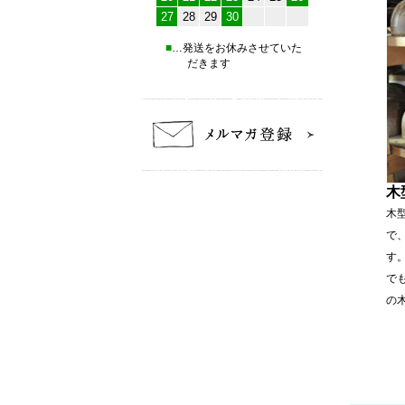
27
28
29
30
■
…発送をお休みさせていた
だきます
木
木
で
す
で
の