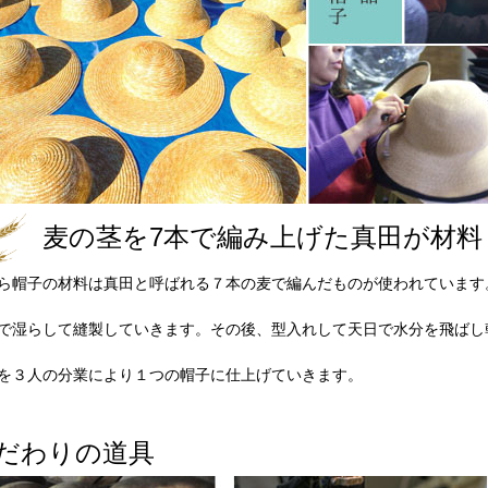
麦の茎を7本で編み上げた真田が材料
ら帽子の材料は真田と呼ばれる７本の麦で編んだものが使われています
で湿らして縫製していきます。その後、型入れして天日で水分を飛ばし
を３人の分業により１つの帽子に仕上げていきます。
だわりの道具