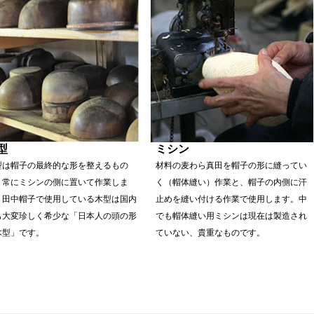
型
ミシン
型は帽子の最終的な形を整えるもの
材料の麦わら真田を帽子の形に縫ってい
、常にミシンの側に置いて作業しま
く（帽体縫い）作業と、帽子の内側に汗
。田中帽子で使用している木型は国内
止めを縫い付ける作業で使用します。中
も大変珍しく希少な「日本人の頭の形
でも帽体縫い用ミシンは現在は製造され
木型」です。
ていない、貴重なものです。