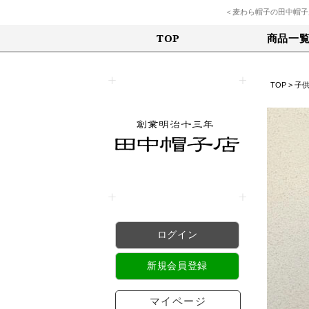
＜麦わら帽子の田中帽子
商品一
TOP
TOP
>
子
ログイン
新規会員登録
マイページ