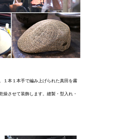
。１本１本手で編み上げられた真田を霧
乾燥させて装飾します。縫製・型入れ・