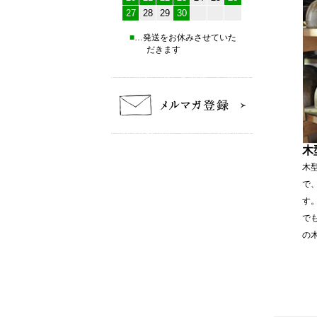
27
28
29
30
■
…発送をお休みさせていた
だきます
木
木
で
す
で
の