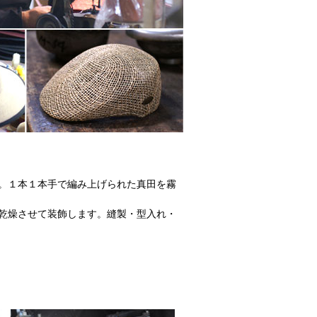
。１本１本手で編み上げられた真田を霧
乾燥させて装飾します。縫製・型入れ・