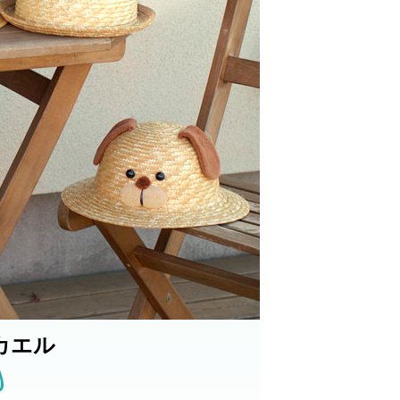
カエル
g
。