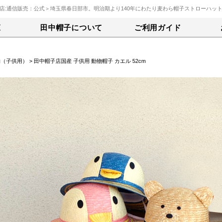
店:通信販売：公式＞埼玉県春日部市。明治期より140年にわたり麦わら帽子ストローハッ
覧
田中帽子について
ご利用ガイド
物（子供用）
> 田中帽子店国産 子供用 動物帽子 カエル 52cm