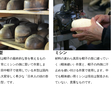
型
ミシン
型は帽子の最終的な形を整えるもの
材料の麦わら真田を帽子の形に縫ってい
、常にミシンの側に置いて作業しま
く（帽体縫い）作業と、帽子の内側に汗
。田中帽子で使用している木型は国内
止めを縫い付ける作業で使用します。中
も大変珍しく希少な「日本人の頭の形
でも帽体縫い用ミシンは現在は製造され
木型」です。
ていない、貴重なものです。