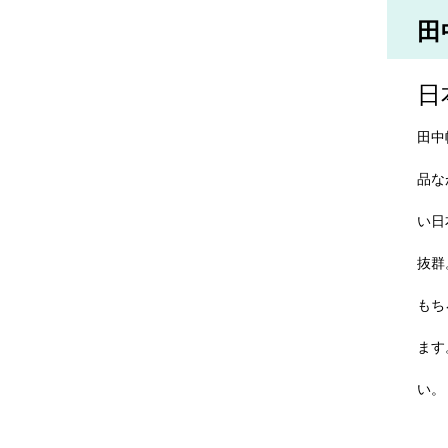
田
日
田中
品な
い日
抜群
もち
ます
い。