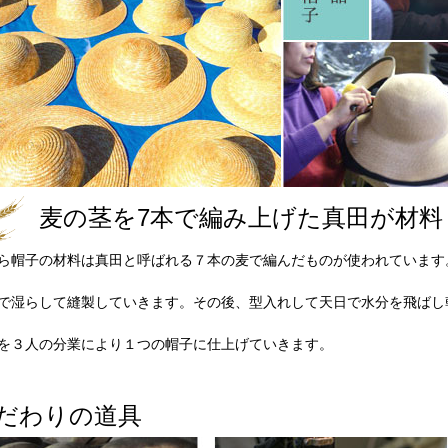
麦の茎を7本で編み上げた真田が材料
ら帽子の材料は真田と呼ばれる７本の麦で編んだものが使われています
で湿らして縫製していきます。その後、型入れして天日で水分を飛ばし
を３人の分業により１つの帽子に仕上げていきます。
だわりの道具