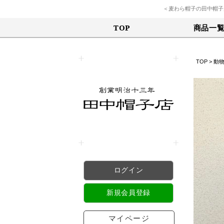
＜麦わら帽子の田中帽子
商品一
TOP
TOP
>
動
ログイン
新規会員登録
マイページ