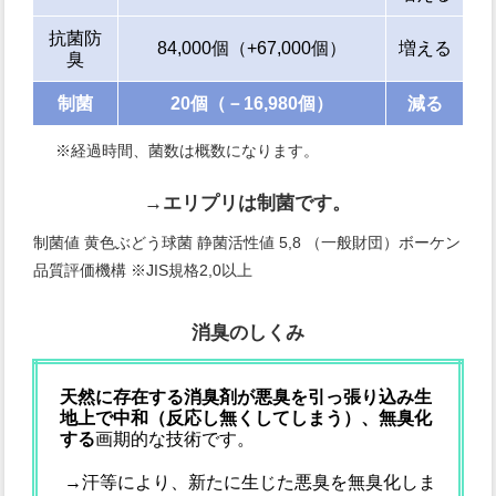
抗菌防
84,000個（+67,000個）
増える
臭
制菌
20個（－16,980個）
減る
※経過時間、菌数は概数になります。
→エリプリは制菌です。
制菌値 黄色ぶどう球菌 静菌活性値 5,8 （一般財団）ボーケン
品質評価機構 ※JIS規格2,0以上
消臭のしくみ
天然に存在する消臭剤が悪臭を引っ張り込み生
地上で中和（反応し無くしてしまう）、無臭化
する
画期的な技術です。
→汗等により、新たに生じた悪臭を無臭化しま