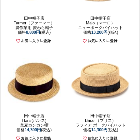
田中帽子店
田中帽子店
Farmer（ファーマー）
Malo（マーロ）
農作業用 麦わら帽子
ニューポークパイハット
価格
8,800円
(税込)
価格
13,200円
(税込)
田中帽子店
田中帽子店
Hans(ハンス)
Brice （ブリス）
鬼麦カンカン帽
ラフィア ポークパイハット
価格
14,300円
(税込)
価格
14,300円
(税込)