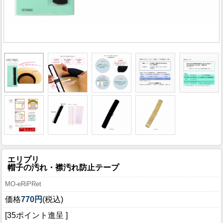
エリプリ
帽子の汚れ・襟汚れ防止テープ
MO-eRiPRet
価格
770円
(税込)
[35ポイント進呈 ]