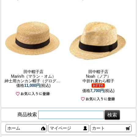
田中帽子店
田中帽子店
Marin/h（マラン・オム）
Noah（ノア）
紳士用カンカン帽子（グログランブラック）／58.5cm 61cm
中折れ麦わら帽子
価格
11,000円
(税込)
価格
7,700円
(税込)
商品検索
ホーム
マイページ
カート