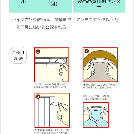
ル
製品品質技術センタ
回）
ー
※イソ吉ソウ酸85％、酢酸80％、アンモニア70％以上だ
と汗臭に強いと公認される。