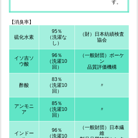
す。
【消臭率】
95％
（財）日本紡績検査
硫化水素
（洗濯な
協会
し）
96％
（一般財団）ボーケ
イソ吉ソ
（洗濯10
ン
ウ酸
回）
品質評価機構
83％
酢酸
（洗濯10
〃
回）
85％
アンモニ
（洗濯10
〃
ア
回）
（一般財団）日本繊
96％
インドー
維
（洗濯10