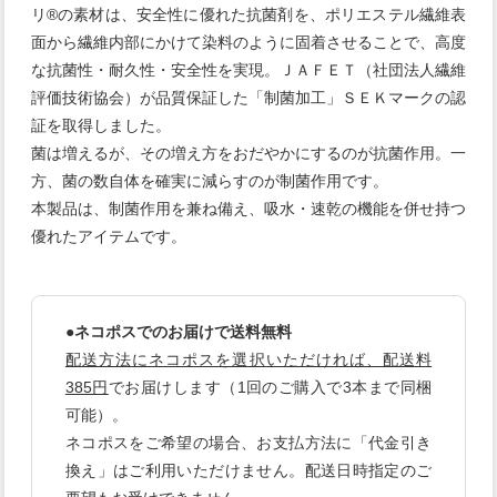
リ®の素材は、安全性に優れた抗菌剤を、ポリエステル繊維表
面から繊維内部にかけて染料のように固着させることで、高度
な抗菌性・耐久性・安全性を実現。ＪＡＦＥＴ（社団法人繊維
評価技術協会）が品質保証した「制菌加工」ＳＥＫマークの認
証を取得しました。
菌は増えるが、その増え方をおだやかにするのが抗菌作用。一
方、菌の数自体を確実に減らすのが制菌作用です。
本製品は、制菌作用を兼ね備え、吸水・速乾の機能を併せ持つ
優れたアイテムです。
●ネコポスでのお届けで送料無料
配送方法にネコポスを選択いただければ、配送料
385円
でお届けします（1回のご購入で3本まで同梱
可能）。
ネコポスをご希望の場合、お支払方法に「代金引き
換え」はご利用いただけません。配送日時指定のご