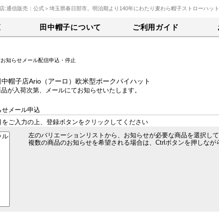
店:通信販売：公式＞埼玉県春日部市。明治期より140年にわたり麦わら帽子ストローハッ
覧
田中帽子について
ご利用ガイド
荷お知らせメール配信申込・停止
田中帽子店Ario（アーロ）欧米型ポークパイハット
商品が入荷次第、メールにてお知らせいたします。
らせメール申込
目をご入力の上、登録ボタンをクリックしてください
左のバリエーションリストから、お知らせが必要な商品を選択して
複数の商品のお知らせを希望される場合は、Ctrlボタンを押しな