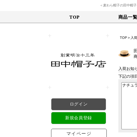
＜麦わら帽子の田中帽子
商品一
TOP
TOP
> 入
入荷お知
下記の項
ログイン
新規会員登録
マイページ