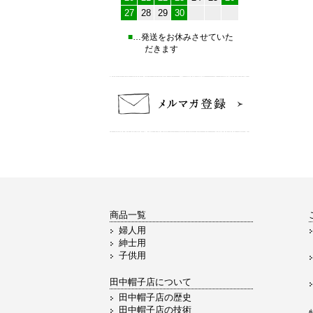
27
28
29
30
■
…発送をお休みさせていた
だきます
商品一覧
婦人用
紳士用
子供用
田中帽子店について
田中帽子店の歴史
田中帽子店の技術