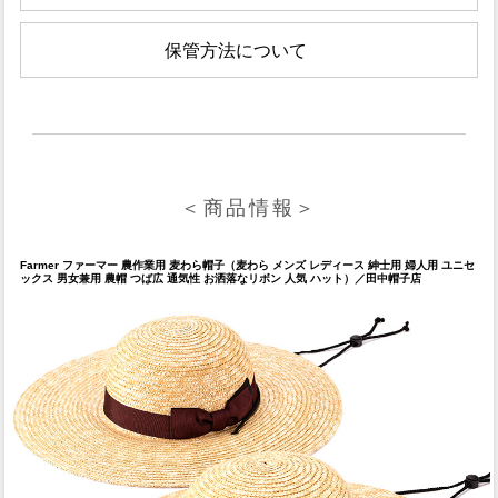
保管方法について
＜商品情報＞
Farmer ファーマー 農作業用 麦わら帽子（麦わら メンズ レディース 紳士用 婦人用 ユニセ
ックス 男女兼用 農帽 つば広 通気性 お洒落なリボン 人気 ハット）／田中帽子店