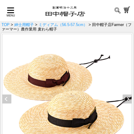
TOP
>
紳士用帽子
>
ミディアム（56.5-57.5cm）
> 田中帽子店Farmer（フ
ァーマー）農作業用 麦わら帽子