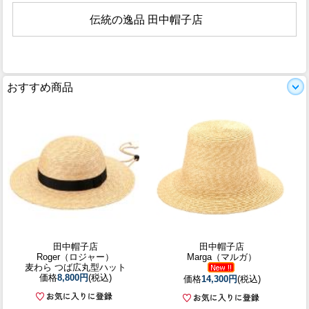
伝統の逸品 田中帽子店
おすすめ商品
田中帽子店
田中帽子店
Roger（ロジャー）
Marga（マルガ）
麦わら つば広丸型ハット
価格
8,800円
(税込)
価格
14,300円
(税込)