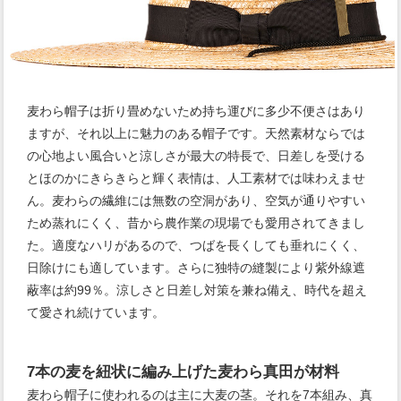
麦わら帽子は折り畳めないため持ち運びに多少不便さはあり
ますが、それ以上に魅力のある帽子です。天然素材ならでは
の心地よい風合いと涼しさが最大の特長で、日差しを受ける
とほのかにきらきらと輝く表情は、人工素材では味わえませ
ん。麦わらの繊維には無数の空洞があり、空気が通りやすい
ため蒸れにくく、昔から農作業の現場でも愛用されてきまし
た。適度なハリがあるので、つばを長くしても垂れにくく、
日除けにも適しています。さらに独特の縫製により紫外線遮
蔽率は約99％。涼しさと日差し対策を兼ね備え、時代を超え
て愛され続けています。
7本の麦を紐状に編み上げた麦わら真田が材料
麦わら帽子に使われるのは主に大麦の茎。それを7本組み、真