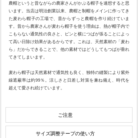
農帽というと昔ながらの農家さんがかぶる帽子を連想すると思
います。当店は明治創業以来、農帽と制帽をメインに作ってき
た麦わら帽子の工場で、昔からずっと農帽を作り続けていま
す。昔から農家さんが麦わら帽子を使う理由は、熱が帽子内で
こもらない通気性の良さと、ピンと横につばが張ることによっ
て高い日除け効果があるからです。これは、天然素材の「麦わ
ら」だからできることで、他の素材ではどうしてもつばが垂れ
てきてしまいます。
麦わら帽子は天然素材で通気性も良く、独特の縫製により紫外
線遮蔽率は約99％。涼しさと日差し対策を兼ね備え、時代を
超えて愛され続けています。
ご注意
サイズ調整テープの使い方