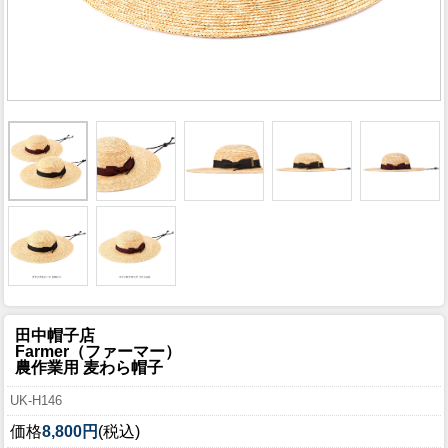
田中帽子店
Farmer（ファーマー）
農作業用 麦わら帽子
UK-H146
価格
8,800円
(税込)