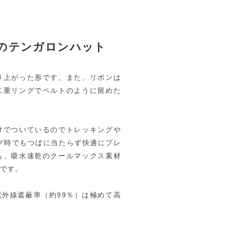
のテンガロンハット
り上がった形です。また、リボンは
二重リングでベルトのように留めた
けでついているのでトレッキングや
グ時でもつばに当たらず快適にプレ
も、吸水速乾のクールマックス素材
です。
外線遮蔽率（約99％）は極めて高