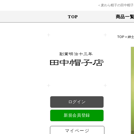
＜麦わら帽子の田中帽子
商品一
TOP
TOP
>
紳
ログイン
新規会員登録
マイページ