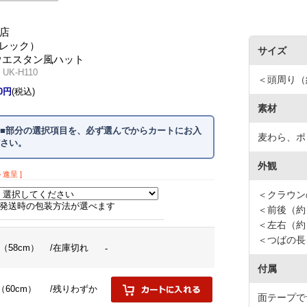
店
アレック）
サイズ
ウエスタン風ハット
K-H110
＜頭周り（約
00円
(税込)
素材
■部分の選択項目を、必ず選んでからカートにお入
麦わら、ポ
さい。
外観
ト進呈 ]
＜クラウン
発送時の包装方法が選べます
＜前後（約）
＜左右（約
＜つばの長
（58cm）
/在庫切れ
-
付属
（60cm）
/残りわずか
面テープで