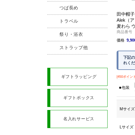
つば長め
田中帽子
Alek（
トラベル
麦わら 
商品番号 U
祭り・浴衣
価格
9,9
ストラップ他
下記の
れくだ
ギフトラッピング
[450ポイン
包装
ギフトボックス
Mサイズ
名入れサービス
Lサイズ