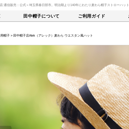
店:通信販売：公式＞埼玉県春日部市。明治期より140年にわたり麦わら帽子ストローハッ
覧
田中帽子について
ご利用ガイド
士用帽子
> 田中帽子店Alek（アレック）麦わら ウエスタン風ハット