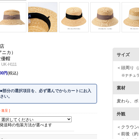
店
（アニカ）
サイズ
女優帽
K-H111
＜頭周り（約
200円
(税込)
※ナチュラ
素材
■部分の選択項目を、必ず選んでからカートにお入
さい。
麦わら、ポ
ト進呈 ]
外観
発送時の包装方法が選べます
＜クラウン
＜前後（約