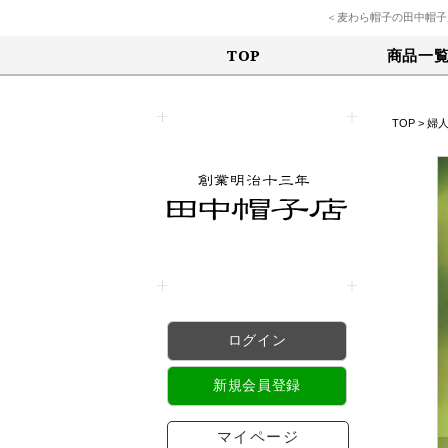
＜麦わら帽子の田中帽子
商品一
TOP
TOP
>
婦
ログイン
新規会員登録
マイページ