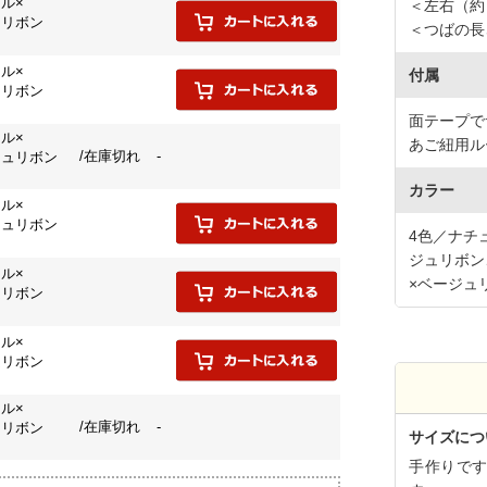
ル×
＜左右（約）
クリボン
＜つばの長
ル×
付属
クリボン
面テープで
ル×
あご紐用ル
/在庫切れ
-
ジュリボン
カラー
ル×
ジュリボン
4色／ナチ
ジュリボン
ル×
×ベージュ
ムリボン
ル×
ムリボン
ル×
/在庫切れ
-
ュリボン
サイズにつ
手作りで