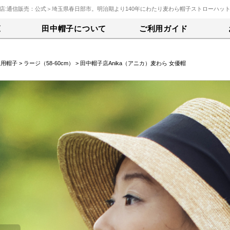
店:通信販売：公式＞埼玉県春日部市。明治期より140年にわたり麦わら帽子ストローハッ
覧
田中帽子について
ご利用ガイド
人用帽子
>
ラージ（58-60cm）
> 田中帽子店Anika（アニカ）麦わら 女優帽