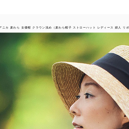
a アニカ 麦わら 女優帽 クラウン浅め（麦わら帽子 ストローハット レディース 婦人 リ