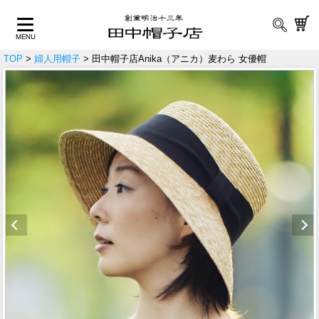
TOP
>
婦人用帽子
> 田中帽子店Anika（アニカ）麦わら 女優帽