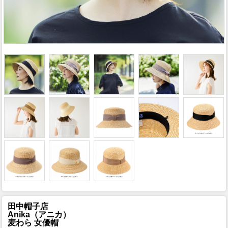
田中帽子店
Anika（アニカ）
麦わら 女優帽