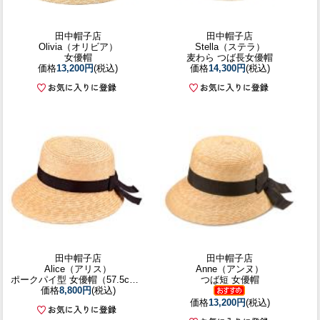
田中帽子店
田中帽子店
Olivia（オリビア）
Stella（ステラ）
女優帽
麦わら つば長女優帽
価格
13,200円
(税込)
価格
14,300円
(税込)
田中帽子店
田中帽子店
Alice（アリス）
Anne（アンヌ）
ポークパイ型 女優帽（57.5cm）
つば短 女優帽
価格
8,800円
(税込)
価格
13,200円
(税込)