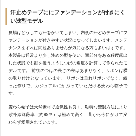
汗止めテープににファンデーションが付きにく
い浅型モデル
夏場はどうしても汗をかいてしまい、内側の汗どめテープにフ
ァンデーションが付きやすい状況になってしまいます。メンテ
ナンスをすれば問題ありませんが気になる方も多いはずです。
本製品は通常より少し浅めの型を使い、額部分をある程度露出
した状態でも顔を覆うようにつばの角度を計算して作られたモ
デルです。 前後のつばの長さの差はあまりなく、リボンは横
の取り付けとなっています。 リボンは垂れリボンでなく、絞
った作りで、カジュアルにかぶっていただける麦わら帽子で
す。
麦わら帽子は天然素材で通気性も良く、独特な縫製方法により
紫外線遮蔽率（約99％）は極めて高く、昔から今にかけて変
わらず愛用されています。