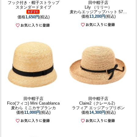
フック付き・帽子ストラップ
田中帽子店
スタンダードタイプ
Lily （リリー）
麦わらエッジアップハット 57cm
価格
13,200円
(税込)
価格
1,650円
(税込)
田中帽子店
田中帽子店
Fico(フィコ) Mini Casablanca
Claire2（クレール2）
麦わら ミニカサブランカ
ラフィア エッジアップリボン
価格
11,000円
(税込)
価格
14,300円
(税込)