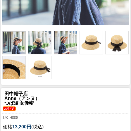
田中帽子店
Anne（アンヌ）
つば短 女優帽
UK-H008
価格
13,200円
(税込)