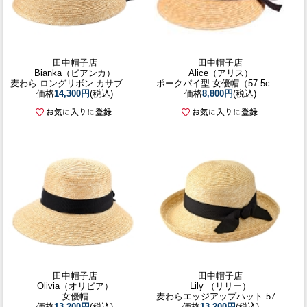
田中帽子店
田中帽子店
Bianka（ビアンカ）
Alice（アリス）
麦わら ロングリボン カサブランカ
ポークパイ型 女優帽（57.5cm）
価格
14,300円
(税込)
価格
8,800円
(税込)
田中帽子店
田中帽子店
Olivia（オリビア）
Lily （リリー）
女優帽
麦わらエッジアップハット 57cm
価格
13,200円
(税込)
価格
13,200円
(税込)