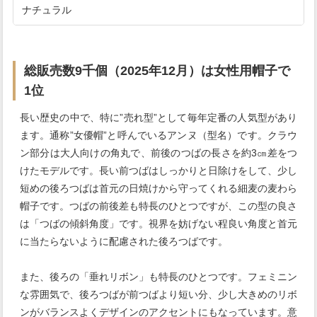
ナチュラル
総販売数9千個（2025年12月）は女性用帽子で
1位
長い歴史の中で、特に”売れ型”として毎年定番の人気型があり
ます。通称”女優帽”と呼んでいるアンヌ（型名）です。クラウ
ン部分は大人向けの角丸で、前後のつばの長さを約3㎝差をつ
けたモデルです。長い前つばはしっかりと日除けをして、少し
短めの後ろつばは首元の日焼けから守ってくれる細麦の麦わら
帽子です。つばの前後差も特長のひとつですが、この型の良さ
は「つばの傾斜角度」です。視界を妨げない程良い角度と首元
に当たらないように配慮された後ろつばです。
また、後ろの「垂れリボン」も特長のひとつです。フェミニン
な雰囲気で、後ろつばが前つばより短い分、少し大きめのリボ
ンがバランスよくデザインのアクセントにもなっています。意