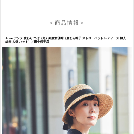
＜商品情報＞
Anne アンヌ 麦わら つば（短）細麦女優帽（麦わら帽子 ストローハット レディース 婦人
細麦 人気 ハット）／田中帽子店