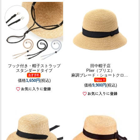
フック付き・帽子ストラップ
田中帽子店
スタンダードタイプ
Plier（プリエ）
麻調ブレード・ショートクロッシェ
価格
1,650円
(税込)
価格
9,900円
(税込)