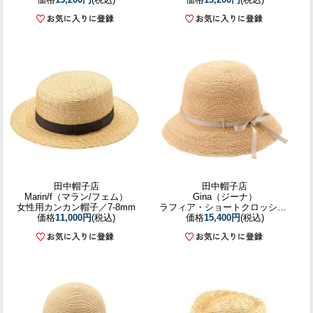
田中帽子店
田中帽子店
Marin/f（マラン/フェム）
Gina（ジーナ）
女性用カンカン帽子／7-8mm
ラフィア・ショートクロッシェ／56.5cm 57.5cm
価格
11,000円
(税込)
価格
15,400円
(税込)