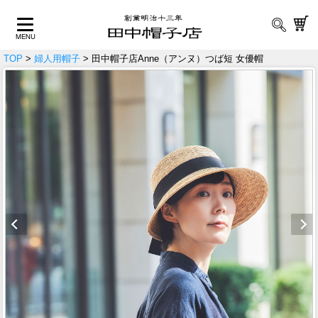
TOP
>
婦人用帽子
> 田中帽子店Anne（アンヌ）つば短 女優帽