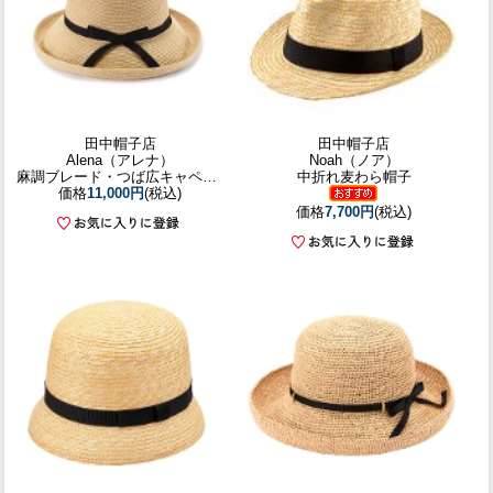
田中帽子店
田中帽子店
Alena（アレナ）
Noah（ノア）
麻調ブレード・つば広キャペリンハット
中折れ麦わら帽子
価格
11,000円
(税込)
価格
7,700円
(税込)