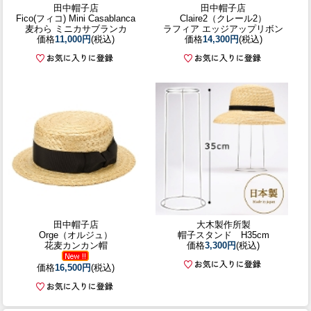
田中帽子店
田中帽子店
Fico(フィコ) Mini Casablanca
Claire2（クレール2）
麦わら ミニカサブランカ
ラフィア エッジアップリボン
価格
11,000円
(税込)
価格
14,300円
(税込)
田中帽子店
大木製作所製
Orge（オルジュ）
帽子スタンド H35cm
花麦カンカン帽
価格
3,300円
(税込)
価格
16,500円
(税込)