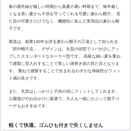
春の紫外線が厳しい時期から真夏の暑い時期まで、毎年厳し
くなる長い夏から子供を守ってくれる可愛い麦わら帽子。 見
た目の可愛さだけでなく、機能性に富んだ実用品の麦わら帽
子です。
製造は、創業140年を誇る麦わら帽子の工場として知られる
「田中帽子店」。デザインは、丸型の頭型でツバが少しアッ
プしたスタンダードなセーラー型です。 高級な細い麦を重ね
て縫製し型入れすることで美しい渦巻き状の見た目となりま
す。 重ねて縫製することで生まれるわずかな伸縮性がフィッ
ト感の良さです。
また、丸型はしっかりと子供の頭にフィットしてくれます。
公園遊びやお出かけに最適で、大人も一緒にかぶって親子コ
ーデもおすすめです。
軽くて快適。ゴムひも付きで失くしません