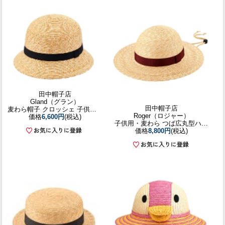
田中帽子店
Gland（グラン）
田中帽子店
麦わら帽子 クロッシェ 子供用 ブラックリボン
Roger（ロジャー）
価格
6,600円
(税込)
子供用・麦わら つば広丸型ハット
価格
8,800円
(税込)