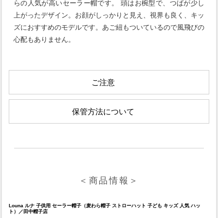
らの人気が高いセーラー帽です。 頭はお椀型で、つばが少し
上がったデザイン。お顔がしっかりと見え、視界も良く、キッ
ズにおすすめのモデルです。あご紐もついているので風飛びの
心配もありません。
ご注意
保管方法について
＜商品情報＞
Louna ルナ 子供用 セーラー帽子（麦わら帽子 ストローハット 子ども キッズ 人気 ハッ
ト）／田中帽子店