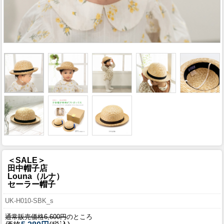
＜SALE＞
田中帽子店
Louna（ルナ）
セーラー帽子
UK-H010-SBK_s
通常販売価格6,600円
のところ