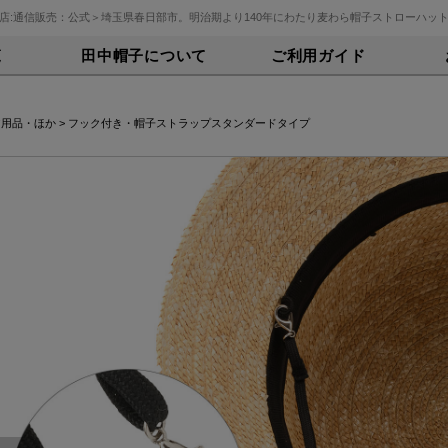
店:通信販売：公式＞埼玉県春日部市。明治期より140年にわたり麦わら帽子ストローハッ
覧
田中帽子について
ご利用ガイド
ア用品・ほか
> フック付き・帽子ストラップスタンダードタイプ