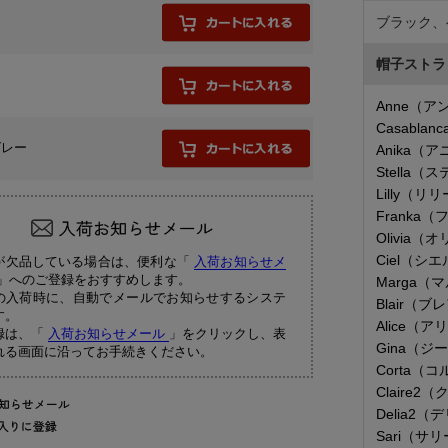
ク
ブラック、
帽子ストラ
ュ
Anne（ア
Casabl
グレー
Anika（
Stella（
Lilly（リ
Franka
Olivia（
Ciel（シ
が欠品している場合は、便利な「
入荷お知らせメ
」へのご登録をおすすめします。
Marga（
の入荷時に、自動でメールでお知らせするシステ
Blair（ブ
す。
Alice（ア
録は、「
入荷お知らせメール
」をクリックし、表
Gina（ジ
れる画面に沿ってお手続きください。
Corta（
Claire2
Delia2（
Sari（サ