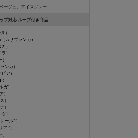
ベージュ、アイスグレー
ップ対応 ループ付き商品
ンヌ）
anca（カサブランカ）
アニカ）
ステラ）
リー）
（フランカ）
オリビア）
エル）
マルガ）
レア）
リス）
ーナ）
コルタ）
（クレール2）
デリア2）
リー）