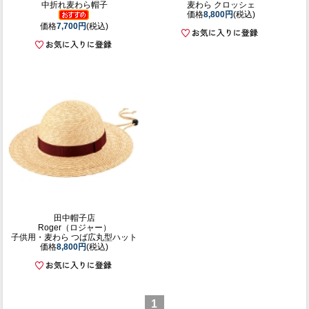
中折れ麦わら帽子
麦わら クロッシェ
価格
8,800円
(税込)
価格
7,700円
(税込)
田中帽子店
Roger（ロジャー）
子供用・麦わら つば広丸型ハット
価格
8,800円
(税込)
1