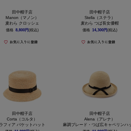
田中帽子店
田中帽子店
Manon（マノン）
Stella（ステラ）
麦わら クロッシェ
麦わら つば長女優帽
価格
8,800円
(税込)
価格
14,300円
(税込)
田中帽子店
田中帽子店
Corta（コルタ）
Alena（アレナ）
ラフィア バケットハット
麻調ブレード・つば広キャペリンハ