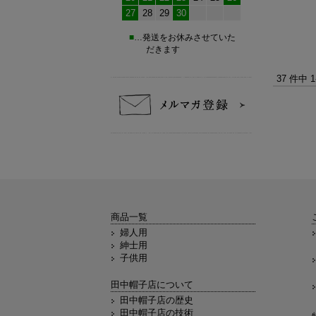
27
28
29
30
■
…発送をお休みさせていた
だきます
37 件中 
商品一覧
婦人用
紳士用
子供用
田中帽子店について
田中帽子店の歴史
田中帽子店の技術