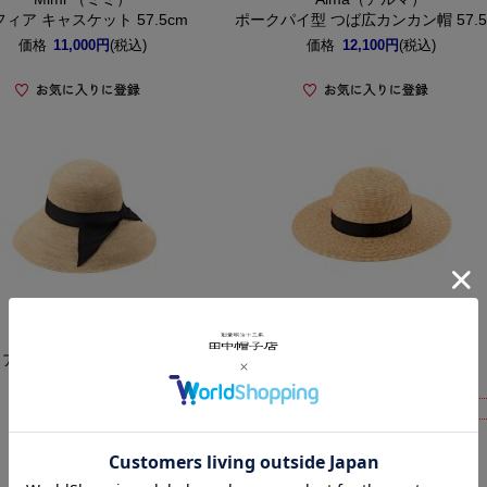
ィア キャスケット 57.5cm
ポークパイ型 つば広カンカン帽 57.5
価格
11,000円
(税込)
価格
12,100円
(税込)
田中帽子店
田中帽子店
Fiona（フィオナ）
Rosa（ローサ）
ア つば広リボン キャペリン／
麦わら つば広帽子
57.5cm 60cm
価格
17,600円
(税込)
品切れ中
価格
12,100円
(税込)