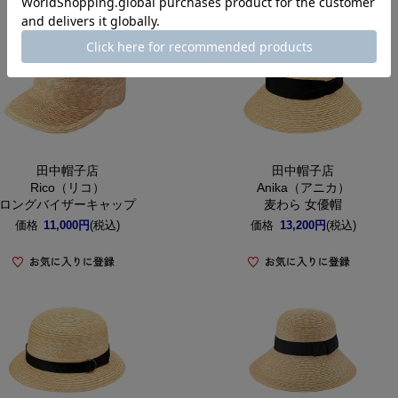
田中帽子店
田中帽子店
Rico（リコ）
Anika（アニカ）
ロングバイザーキャップ
麦わら 女優帽
価格
11,000円
(税込)
価格
13,200円
(税込)