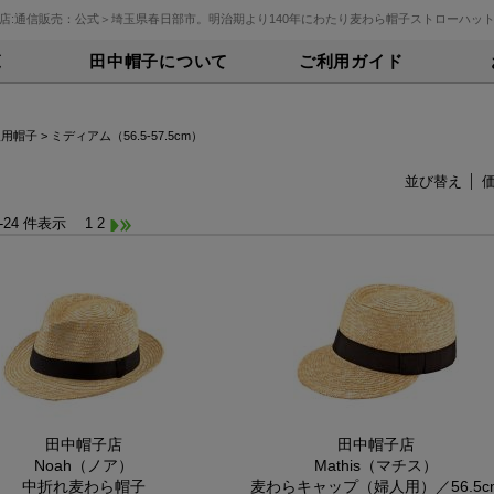
店:通信販売：公式＞埼玉県春日部市。明治期より140年にわたり麦わら帽子ストローハッ
覧
田中帽子について
ご利用ガイド
人用帽子
> ミディアム（56.5-57.5cm）
並び替え
1-24 件表示
1
2
田中帽子店
田中帽子店
Noah（ノア）
Mathis（マチス）
中折れ麦わら帽子
麦わらキャップ（婦人用）／56.5c