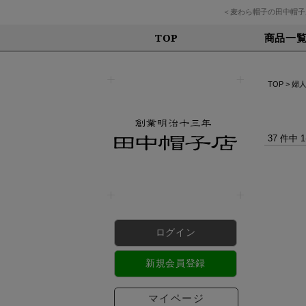
＜麦わら帽子の田中帽子
商品一
TOP
TOP
>
婦
37 件中 
ログイン
新規会員登録
マイページ