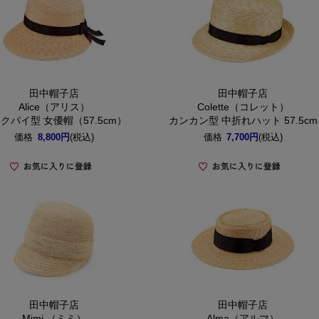
田中帽子店
田中帽子店
Alice（アリス）
Colette（コレット）
クパイ型 女優帽（57.5cm）
カンカン型 中折れハット 57.5cm
価格
8,800円
(税込)
価格
7,700円
(税込)
田中帽子店
田中帽子店
Mimi （ミミ）
Alma（アルマ）