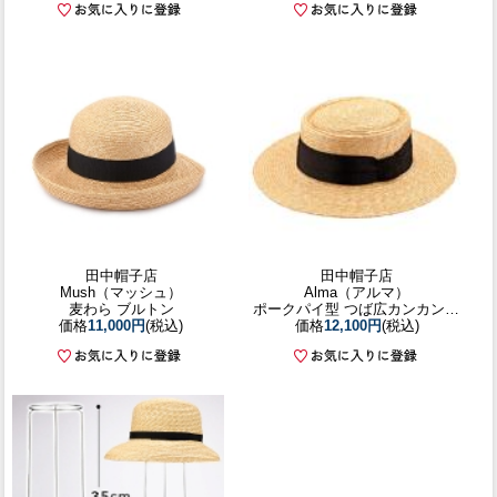
田中帽子店
田中帽子店
Mush（マッシュ）
Alma（アルマ）
麦わら ブルトン
ポークパイ型 つば広カンカン帽 57.5cm
価格
11,000円
(税込)
価格
12,100円
(税込)