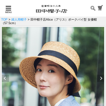
TOP
>
婦人用帽子
> 田中帽子店Alice（アリス）ポークパイ型 女優帽
（57.5cm）