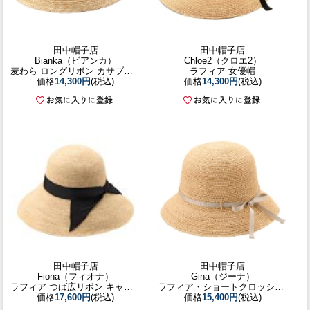
田中帽子店
田中帽子店
Bianka（ビアンカ）
Chloe2（クロエ2）
麦わら ロングリボン カサブランカ
ラフィア 女優帽
価格
14,300円
(税込)
価格
14,300円
(税込)
田中帽子店
田中帽子店
Fiona（フィオナ）
Gina（ジーナ）
ラフィア つば広リボン キャペリン／57.5cm 60cm
ラフィア・ショートクロッシェ／56.5cm 57.5cm
価格
17,600円
(税込)
価格
15,400円
(税込)