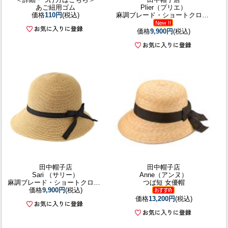
あご紐用ゴム
Plier（プリエ）
価格
110円
(税込)
麻調ブレード・ショートクロッシェ
価格
9,900円
(税込)
田中帽子店
田中帽子店
Sari （サリー）
Anne（アンヌ）
麻調ブレード・ショートクロッシェ
つば短 女優帽
価格
9,900円
(税込)
価格
13,200円
(税込)