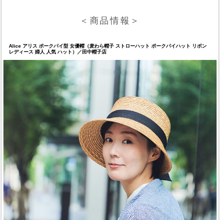
＜商品情報＞
Alice アリス ポークパイ型 女優帽（麦わら帽子 ストローハット ポークパイハット リボン
レディース 婦人 人気 ハット）／田中帽子店