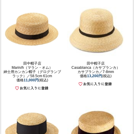
田中帽子店
田中帽子店
Marin/h（マラン・オム）
Casablanca（カサブランカ）
紳士用カンカン帽子（グログランブ
カサブランカ／7-8mm
ラック）／58.5cm 61cm
価格
13,200円
(税込)
価格
11,000円
(税込)