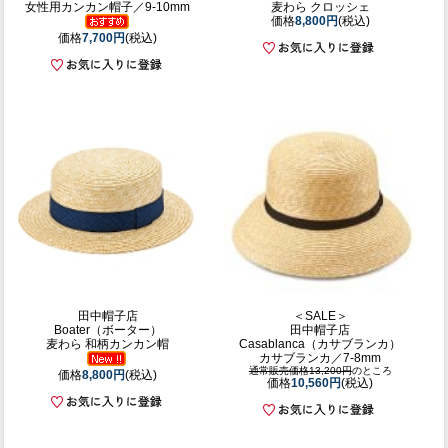
女性用カンカン帽子／9-10mm
麦わら クロッシェ
価格
8,800円
(税込)
価格
7,700円
(税込)
田中帽子店
＜SALE＞
Boater（ボーター）
田中帽子店
麦わら 和柄カンカン帽
Casablanca（カサブランカ）
カサブランカ／7-8mm
通常販売価格13,200円
のところ
価格
8,800円
(税込)
価格
10,560円
(税込)